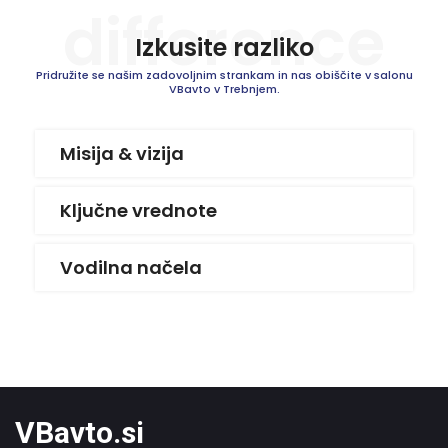
difference
Izkusite razliko
Pridružite se našim zadovoljnim strankam in nas obiščite v salonu
VBavto v Trebnjem.
Misija & vizija
Ključne vrednote
Vodilna načela
VBavto.si