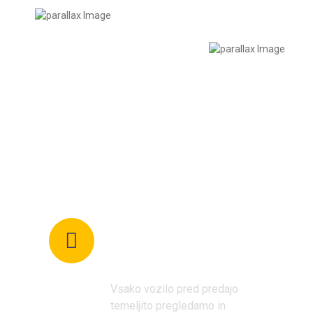
Zakaj VBavto?
Odlično ohranjena
in preverjena
vozila
Vsako vozilo pred predajo
temeljito pregledamo in