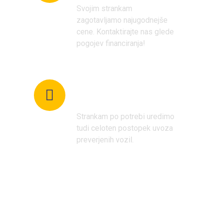
Svojim strankam
zagotavljamo najugodnejše
cene. Kontaktirajte nas glede
pogojev financiranja!
Specialisti za uvoz
vozil
Strankam po potrebi uredimo
tudi celoten postopek uvoza
preverjenih vozil.