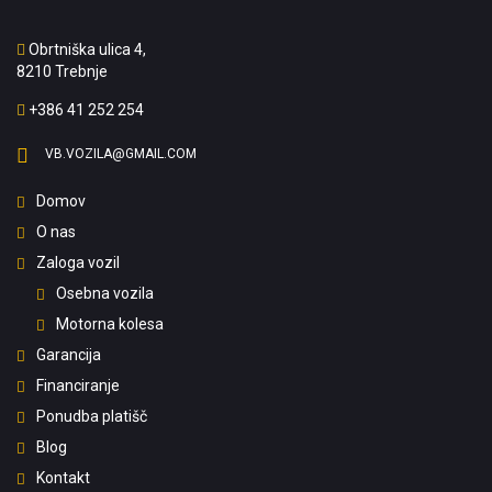
Obrtniška ulica 4,
8210 Trebnje
+386 41 252 254
VB.VOZILA@GMAIL.COM
Domov
O nas
Zaloga vozil
Osebna vozila
Motorna kolesa
Garancija
Financiranje
Ponudba platišč
Blog
Kontakt