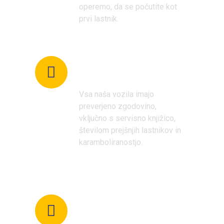
operemo, da se počutite kot
prvi lastnik.
Temeljit pregled
zgodovine vozila
Vsa naša vozila imajo
preverjeno zgodovino,
vključno s servisno knjižico,
številom prejšnjih lastnikov in
karamboliranostjo.
Pri nas je vsaka
cena najnižja cena