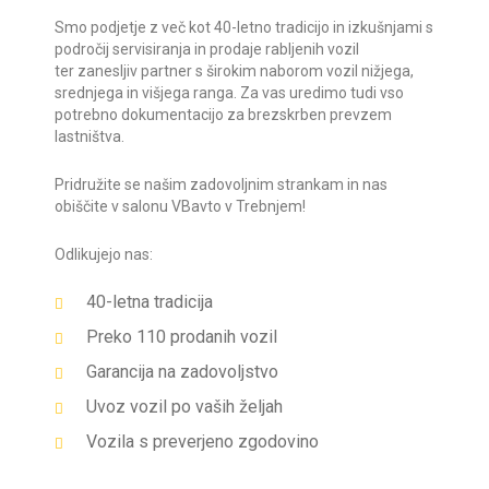
Smo podjetje z več kot 40-letno tradicijo in izkušnjami s
področij servisiranja in prodaje rabljenih vozil
ter
zanesljiv partner s širokim naborom vozil nižjega,
srednjega in višjega ranga. Za vas uredimo tudi vso
potrebno dokumentacijo za brezskrben prevzem
lastništva.
Pridružite se našim zadovoljnim strankam in nas
obiščite v salonu VBavto v Trebnjem!
Odlikujejo nas:
40-letna tradicija
Preko 110 prodanih vozil
Garancija na zadovoljstvo
Uvoz vozil po vaših željah
Vozila s preverjeno zgodovino